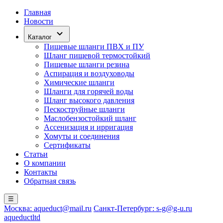
Главная
Новости
Каталог
Пищевые шланги ПВХ и ПУ
Шланг пищевой термостойкий
Пищевые шланги резина
Аспирация и воздуховоды
Химические шланги
Шланги для горячей воды
Шланг высокого давления
Пескоструйные шланги
Маслобензостойкий шланг
Ассенизация и ирригация
Хомуты и соединения
Сертификаты
Статьи
О компании
Контакты
Обратная связь
☰
Москва: aqueduct@mail.ru
Санкт-Петербург: s-g@g-u.ru
aqueductltd