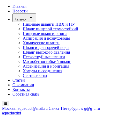
Главная
Новости
Каталог
Пищевые шланги ПВХ и ПУ
Шланг пищевой термостойкий
Пищевые шланги резина
Аспирация и воздуховоды
Химические шланги
Шланги для горячей воды
Шланг высокого давления
Пескоструйные шланги
Маслобензостойкий шланг
Ассенизация и ирригация
Хомуты и соединения
Сертификаты
Статьи
О компании
Контакты
Обратная связь
☰
Москва: aqueduct@mail.ru
Санкт-Петербург: s-g@g-u.ru
aqueductltd