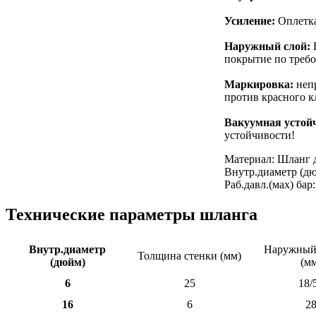
Усиление:
Оплетка
Наружный слой:
E
покрытие по треб
Маркировка:
непр
против красного к
Вакуумная устой
устойчивости!
Материал: Шланг 
Внутр.диаметр (дюй
Раб.давл.(мах) бар:
Технические параметры шланга
Внутр.диаметр
Наружный
Толщина стенки (мм)
(дюйм)
(м
6
25
18/
16
6
2