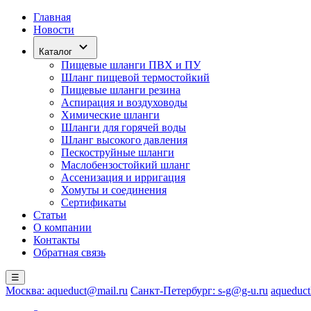
Главная
Новости
Каталог
Пищевые шланги ПВХ и ПУ
Шланг пищевой термостойкий
Пищевые шланги резина
Аспирация и воздуховоды
Химические шланги
Шланги для горячей воды
Шланг высокого давления
Пескоструйные шланги
Маслобензостойкий шланг
Ассенизация и ирригация
Хомуты и соединения
Сертификаты
Статьи
О компании
Контакты
Обратная связь
☰
Москва: aqueduct@mail.ru
Санкт-Петербург: s-g@g-u.ru
aqueduct