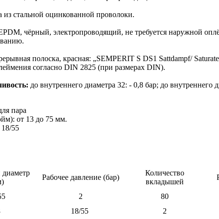
 из стальной оцинкованной проволоки.
PDM, чёрный, электропроводящий, не требуется наружной оплёт
ованию.
ерывная полоска, красная: „SEMPERIT S DS1 Sattdampf/ Saturate
леймения согласно DIN 2825 (при размерах DIN).
чивость:
до внутреннего диаметра 32: - 0,8 бар; до внутреннего 
для пара
м): от 13 до 75 мм.
 18/55
 диаметр
Количество
Рабочее давление (бар)
м)
вкладышей
55
2
80
8
18/55
2