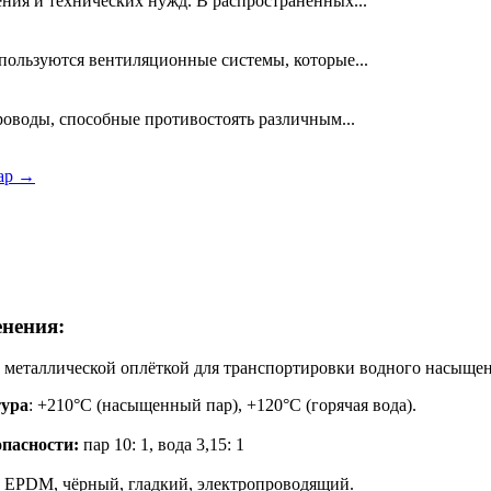
ния и технических нужд. В распространенных...
ользуются вентиляционные системы, которые...
оводы, способные противостоять различным...
ар →
нения:
 металлической оплёткой для транспортировки водного насыщен
тура
: +210°С (насыщенный пар), +120°С (горячая вода).
пасности:
пар 10: 1, вода 3,15: 1
EPDM, чёрный, гладкий, электропроводящий.