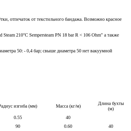
ки, отпечаток от текстильного бандажа. Возможно красное
d Steam 210°C Sempersteam PN 18 bar R < 106 Ohm" a также
диаметра 50: - 0,4 бар; свыше диаметра 50 нет вакуумной
Длина бухты
Радиус изгиба (мм)
Масса (кг/м)
(м)
0.55
40
90
0.60
40