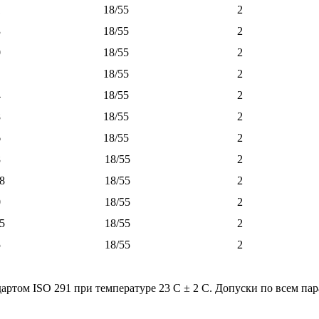
1
18/55
2
3
18/55
2
0
18/55
2
18/55
2
4
18/55
2
8
18/55
2
6
18/55
2
8
18/55
2
8
18/55
2
0
18/55
2
5
18/55
2
5
18/55
2
артом ISO 291 при температуре 23 С ± 2 С. Допуски по всем пар