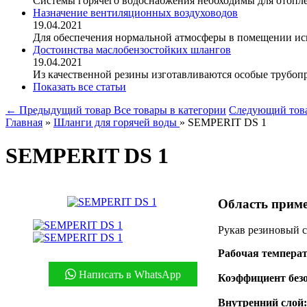
Системы горячего водоснабжения необходимы для отопле
Назначение вентиляционных воздуховодов
19.04.2021
Для обеспечения нормальной атмосферы в помещении исп
Достоинства маслобензостойких шлангов
19.04.2021
Из качественной резины изготавливаются особые трубопр
Показать все статьи
← Предыдущий товар
Все товары в категории
Следующий тов
Главная
»
Шланги для горячей воды
»
SEMPERIT DS 1
SEMPERIT DS 1
Область приме
Рукав резиновый с
Рабочая темпера
Написать в WhatsApp
Коэффициент безо
Внутренний слой: