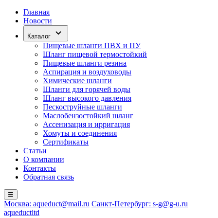
Главная
Новости
Каталог
Пищевые шланги ПВХ и ПУ
Шланг пищевой термостойкий
Пищевые шланги резина
Аспирация и воздуховоды
Химические шланги
Шланги для горячей воды
Шланг высокого давления
Пескоструйные шланги
Маслобензостойкий шланг
Ассенизация и ирригация
Хомуты и соединения
Сертификаты
Статьи
О компании
Контакты
Обратная связь
☰
Москва: aqueduct@mail.ru
Санкт-Петербург: s-g@g-u.ru
aqueductltd