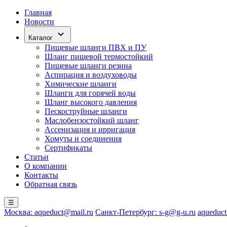
Главная
Новости
Каталог
Пищевые шланги ПВХ и ПУ
Шланг пищевой термостойкий
Пищевые шланги резина
Аспирация и воздуховоды
Химические шланги
Шланги для горячей воды
Шланг высокого давления
Пескоструйные шланги
Маслобензостойкий шланг
Ассенизация и ирригация
Хомуты и соединения
Сертификаты
Статьи
О компании
Контакты
Обратная связь
☰
Москва: aqueduct@mail.ru
Санкт-Петербург: s-g@g-u.ru
aqueduct