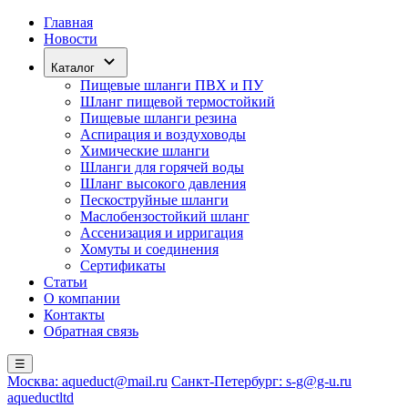
Главная
Новости
Каталог
Пищевые шланги ПВХ и ПУ
Шланг пищевой термостойкий
Пищевые шланги резина
Аспирация и воздуховоды
Химические шланги
Шланги для горячей воды
Шланг высокого давления
Пескоструйные шланги
Маслобензостойкий шланг
Ассенизация и ирригация
Хомуты и соединения
Сертификаты
Статьи
О компании
Контакты
Обратная связь
☰
Москва: aqueduct@mail.ru
Санкт-Петербург: s-g@g-u.ru
aqueductltd