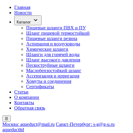
Главная
Новости
Каталог
Пищевые шланги ПВХ и ПУ
Шланг пищевой термостойкий
Пищевые шланги резина
Аспирация и воздуховоды
Химические шланги
Шланги для горячей воды
Шланг высокого давления
Пескоструйные шланги
Маслобензостойкий шланг
Ассенизация и ирригация
Хомуты и соединения
Сертификаты
Статьи
О компании
Контакты
Обратная связь
☰
Москва: aqueduct@mail.ru
Санкт-Петербург: s-g@g-u.ru
aqueductltd