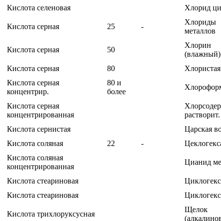
Кислота селеновая
Хлорид ц
Хлориды
Кислота серная
25
-
металлов
Хлорин
Кислота серная
50
(влажный)
Кислота серная
80
Хлористая
Кислота серная
80 и
Хлорофор
концентрир.
более
Кислота серная
Хлорсоде
концентрированная
растворит.
Кислота сернистая
Царская в
Кислота соляная
22
-
Цеклогекс
Кислота соляная
Цианид м
концентрированная
Кислота стеариновая
Циклогек
Кислота стеариновая
Циклогек
Щелок
Кислота трихлоруксусная
(алкалино