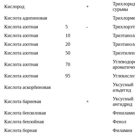
Трихлори
Кислород
+
сурьмы
Кислота адипиновая
Трихлорм
Кислота азотная
5
-
Трихлорэт
Кислота азотная
10
Триэтано
Кислота азотная
20
Триэтано
Кислота азотная
50
Триэтилен
Углеводор
Кислота азотная
70
ароматиче
Кислота азотная
95
Углекисло
Уксусный
Кислота аскорбиновая
альдегид
Уксусный
Кислота бариевая
+
ангидрид
Кислота бензиловая
Фенилами
Кислота бензойная
Фенол
Кислота борная
Филамин