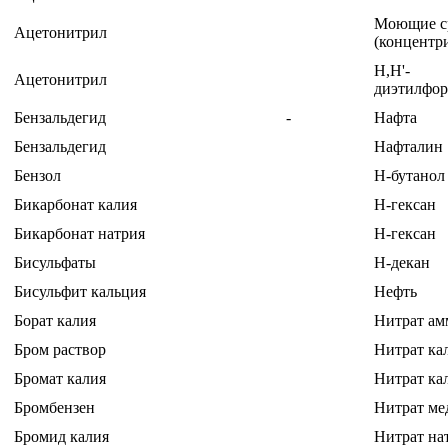
Моющие с
Ацетонитрил
(концентри
Н,Н'-
Ацетонитрил
диэтилфо
Бензальдегид
-
Нафта
Бензальдегид
Нафталин
Бензол
Н-бутанол
Бикарбонат калия
Н-гексан
Бикарбонат натрия
Н-гексан
Бисульфаты
Н-декан
Бисульфит кальция
Нефть
Борат калия
Нитрат а
Бром раствор
Нитрат ка
Бромат калия
Нитрат ка
Бромбензен
Нитрат ме
Бромид калия
Нитрат на