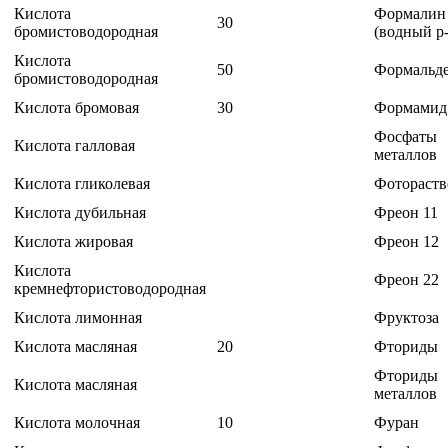
Кислота
Формалин
30
бромистоводородная
(водный р-
Кислота
50
Формальд
бромистоводородная
Кислота бромовая
30
Формами
Фосфаты
Кислота галловая
металлов
Кислота гликолевая
Фотораст
Кислота дубильная
Фреон 11
Кислота жировая
Фреон 12
Кислота
Фреон 22
кремнефтористоводородная
Кислота лимонная
Фруктоза
Кислота масляная
20
Фториды
Фториды
Кислота масляная
металлов
Кислота молочная
10
Фуран