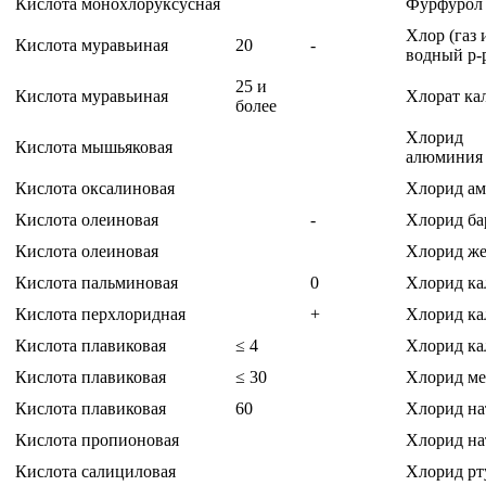
Кислота монохлоруксусная
Фурфурол
Хлор (газ 
Кислота муравьиная
20
-
водный р-
25 и
Кислота муравьиная
Хлорат ка
более
Хлорид
Кислота мышьяковая
алюмини
Кислота оксалиновая
Хлорид а
Кислота олеиновая
-
Хлорид ба
Кислота олеиновая
Хлорид же
Кислота пальминовая
0
Хлорид ка
Кислота перхлоридная
+
Хлорид ка
Кислота плавиковая
≤ 4
Хлорид ка
Кислота плавиковая
≤ 30
Хлорид м
Кислота плавиковая
60
Хлорид на
Кислота пропионовая
Хлорид на
Кислота салициловая
Хлорид рт