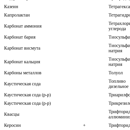
Казеин
Тетрагекс
Капролактан
Тетрагидр
Тетрахлор
Карбонат аммония
углерода
Карбонат бария
Тиосульфа
Тиосульфа
Карбонат висмута
натрия
Тиосульфа
Карбонат кальция
натрия
Карбоны металлов
Толуол
Топливо
Каустическая сода
дизельное
Каустическая сода (р-р)
Триарилф
Каустическая сода (р-р)
Трикрезил
Трифтори
Квасцы
аллюмини
Керосин
+
Трифторид