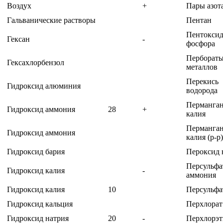
Воздух
+
Пары азот
Гальванические растворы
Пентан
Пентокси
Гексан
-
фосфора
Перборат
Гексахлорбензол
металлов
Перекись
Гидроксид алюминия
водорода
Перманган
Гидроксид аммония
28
+
калия
Перманган
Гидроксид аммония
калия (р-р)
Гидроксид бария
Пероксид 
Персульфа
Гидроксид калия
-
аммония
Гидроксид калия
10
Персульфа
Гидроксид кальция
Перхлорат
Гидроксид натрия
20
-
Перхлорэт