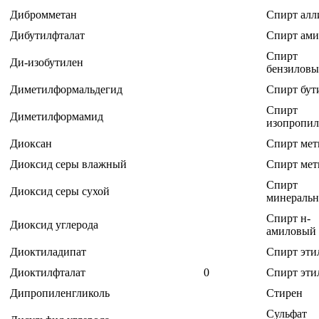
Дибромметан
Спирт ал
Дибутилфталат
Спирт ам
Спирт
Ди-изобутилен
бензилов
Диметилформальдегид
Спирт бут
Спирт
Диметилформамид
изопропи
Диоксан
Спирт ме
Диоксид серы влажный
Спирт ме
Спирт
Диоксид серы сухой
минераль
Спирт н-
Диоксид углерода
амиловый
Диоктиладипат
Спирт эти
Диоктилфталат
0
Спирт эти
Дипропиленгликоль
Стирен
Сульфат