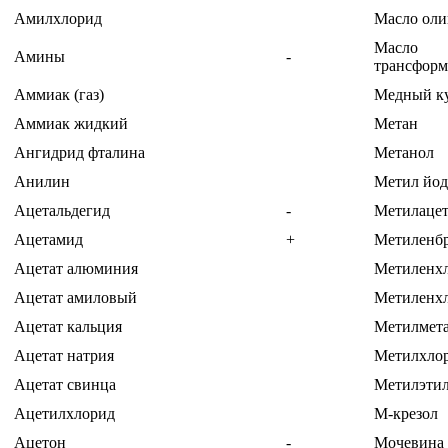
Амилхлорид
Масло оли
Масло
Амины
-
трансформ
Аммиак (газ)
Медный к
Аммиак жидкий
Метан
Ангидрид фталина
Метанол
Анилин
Метил йо
Ацетальдегид
-
Метилацет
Ацетамид
+
Метиленб
Ацетат алюминия
Метиленх
Ацетат амиловый
Метиленх
Ацетат кальция
Метилмет
Ацетат натрия
Метилхло
Ацетат свинца
Метилэтил
Ацетилхлорид
М-крезол
Ацетон
-
Мочевина