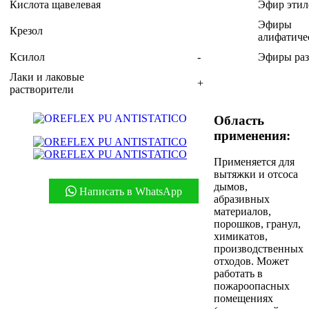
Кислота щавелевая
Эфир эти
Эфиры
Крезол
алифатич
Ксилол
-
Эфиры ра
Лаки и лаковые
+
растворители
Область
применения:
Применяется для
вытяжки и отсоса
дымов,
Написать в WhatsApp
абразивных
материалов,
порошков, гранул,
химикатов,
производственных
отходов. Может
работать в
пожароопасных
помещениях