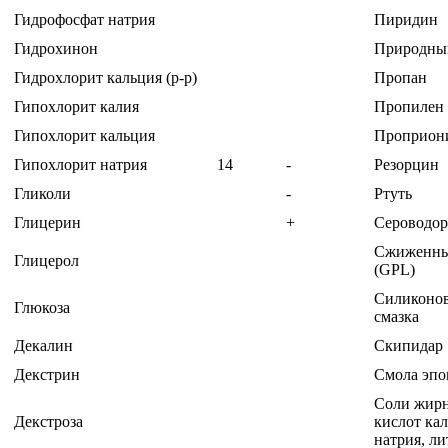
Гидрофосфат натрия
Пиридин
Гидрохинон
Природный
Гидрохлорит кальция (р-р)
Пропан
Гипохлорит калия
Пропилен 
Гипохлорит кальция
Проприон
Гипохлорит натрия
14
-
Резорцин
Гликоли
-
Ртуть
Глицерин
+
Сероводоро
Сжиженны
Глицерол
(GPL)
Силиконо
Глюкоза
смазка
Декалин
Скипидар
Декстрин
Смола эпо
Соли жир
Декстроза
кислот кал
натрия, ли