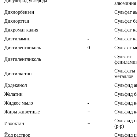
Дисульфид углерода
алюминия
Дихлорбензен
Сульфат 
Дихлорэтан
+
Сульфат б
Дихромат калия
+
Сульфат к
Диэтиламин
-
Сульфат к
Диэтиленгликоль
0
Сульфат м
Сульфат
Диэтиленгликоль
фенилами
Сульфаты
Диэтилкетон
металлов
Додеканол
Сульфид 
Желатин
+
Сульфид б
Жидкое мыло
-
Сульфид к
Жиры животные
+
Сульфид к
Сульфид н
Изооктан
+
(р-р)
Йод раствор
Сульфид ц