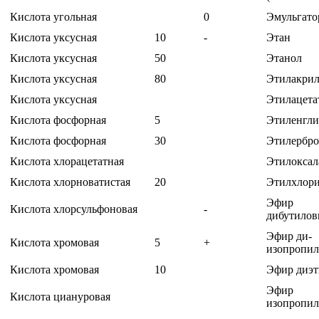
Кислота угольная
0
Эмульгат
Кислота уксусная
10
-
Этан
Кислота уксусная
50
Этанол
Кислота уксусная
80
Этилакрил
Кислота уксусная
Этилацета
Кислота фосфорная
5
Этиленгли
Кислота фосфорная
30
Этилербр
Кислота хлорацетатная
Этилоксал
Кислота хлорноватистая
20
Этилхлор
Эфир
Кислота хлорсульфоновая
-
дибутило
Эфир ди-
Кислота хромовая
5
+
изопропи
Кислота хромовая
10
Эфир диэ
Эфир
Кислота циануровая
изопропи