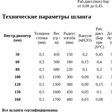
Раб.давл.(мах) бар:
от 0,08 до 0,45.
Технические параметры шланга
Раб.
Толщина
Вес
Радиус
давл.
Дл
Внутр.диаметр
Вакуум
стенки
(гр /
изгиба
(Бар
бу
(мм)
(мН2О)
(мм)
м)
(мм)
при
(
20°С)
50
0,5
450
150
0,2
0,45
60
0,5
500
180
0,15
0,4
80
0,5
680
220
0,1
0,3
100
0,5
1100
300
0,09
0,2
120
0,5
1300
380
0,09
0,15
150
0,5
1600
450
0,05
0,1
160
0,5
1700
480
0,03
0,08
Все шланги сертифицированы