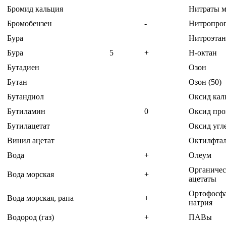
Бромид кальция
Нитраты м
Бромобензен
-
Нитропро
Бура
Нитроэтан
Бура
5
+
Н-октан
Бутадиен
Озон
Бутан
Озон (50)
Бутандиол
Оксид кал
Бутиламин
0
Оксид про
Бутилацетат
Оксид угл
Винил ацетат
Октилфтал
Вода
+
Олеум
Органичес
Вода морская
+
ацетаты
Ортофосф
Вода морская, рапа
+
натрия
Водород (газ)
+
ПАВы