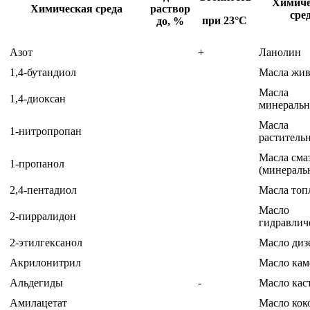
Химиче
Химическая среда
раствор
сре
при 23
°
С
до, %
Азот
+
Ланолин
1,4-бутандиол
Масла жи
Масла
1,4-диоксан
минераль
Масла
1-нитропропан
раститель
Масла сма
1-пропанол
(минераль
2,4-пентадиол
Масла топ
Масло
2-пирралидон
гидравлич
2-этилгексанол
Масло диз
Акрилонитрил
Масло кам
Альдегиды
-
Масло кас
Амилацетат
Масло кок