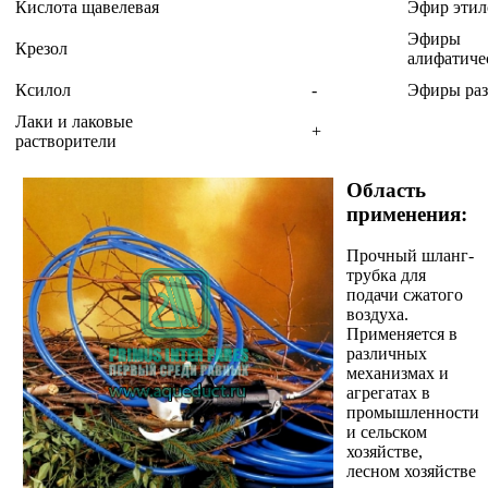
Кислота щавелевая
Эфир эти
Эфиры
Крезол
алифатич
Ксилол
-
Эфиры ра
Лаки и лаковые
+
растворители
Область
применения:
Прочный шланг-
трубка для
подачи сжатого
воздуха.
Применяется в
различных
механизмах и
агрегатах в
промышленности
и сельском
хозяйстве,
лесном хозяйстве