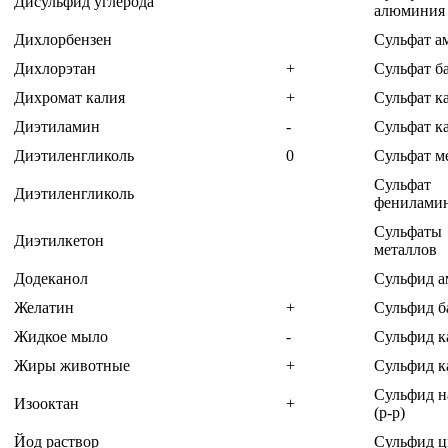
Дисульфид углерода
алюминия
Дихлорбензен
Сульфат 
Дихлорэтан
+
Сульфат б
Дихромат калия
+
Сульфат к
Диэтиламин
-
Сульфат к
Диэтиленгликоль
0
Сульфат м
Сульфат
Диэтиленгликоль
фенилами
Сульфаты
Диэтилкетон
металлов
Додеканол
Сульфид 
Желатин
+
Сульфид б
Жидкое мыло
-
Сульфид к
Жиры животные
+
Сульфид к
Сульфид н
Изооктан
+
(р-р)
Йод раствор
Сульфид ц