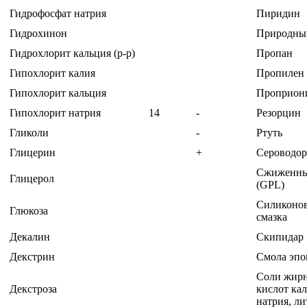
Гидрофосфат натрия
Пиридин
Гидрохинон
Природный
Гидрохлорит кальция (р-р)
Пропан
Гипохлорит калия
Пропилен 
Гипохлорит кальция
Проприон
Гипохлорит натрия
14
-
Резорцин
Гликоли
-
Ртуть
Глицерин
+
Сероводоро
Сжиженны
Глицерол
(GPL)
Силиконо
Глюкоза
смазка
Декалин
Скипидар
Декстрин
Смола эпо
Соли жир
Декстроза
кислот кал
натрия, ли