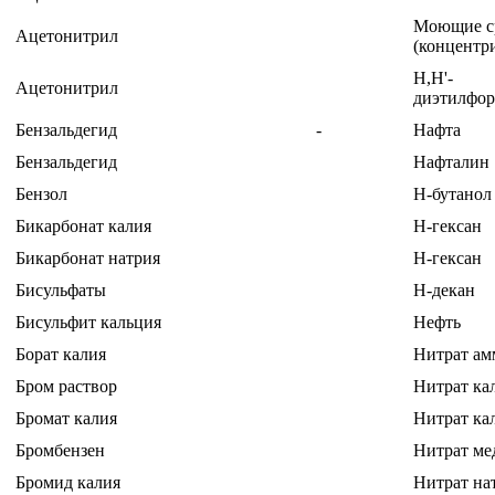
Моющие с
Ацетонитрил
(концентри
Н,Н'-
Ацетонитрил
диэтилфо
Бензальдегид
-
Нафта
Бензальдегид
Нафталин
Бензол
Н-бутанол
Бикарбонат калия
Н-гексан
Бикарбонат натрия
Н-гексан
Бисульфаты
Н-декан
Бисульфит кальция
Нефть
Борат калия
Нитрат а
Бром раствор
Нитрат ка
Бромат калия
Нитрат ка
Бромбензен
Нитрат ме
Бромид калия
Нитрат на