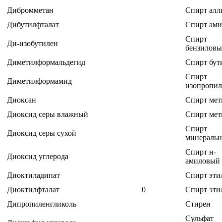
Дибромметан
Спирт ал
Дибутилфталат
Спирт ам
Спирт
Ди-изобутилен
бензилов
Диметилформальдегид
Спирт бут
Спирт
Диметилформамид
изопропи
Диоксан
Спирт ме
Диоксид серы влажный
Спирт ме
Спирт
Диоксид серы сухой
минераль
Спирт н-
Диоксид углерода
амиловый
Диоктиладипат
Спирт эти
Диоктилфталат
0
Спирт эти
Дипропиленгликоль
Стирен
Сульфат