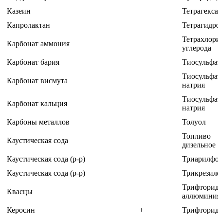
Казеин
Тетрагекс
Капролактан
Тетрагидр
Тетрахлор
Карбонат аммония
углерода
Карбонат бария
Тиосульфа
Тиосульфа
Карбонат висмута
натрия
Тиосульфа
Карбонат кальция
натрия
Карбоны металлов
Толуол
Топливо
Каустическая сода
дизельное
Каустическая сода (р-р)
Триарилф
Каустическая сода (р-р)
Трикрезил
Трифтори
Квасцы
аллюмини
Керосин
+
Трифторид