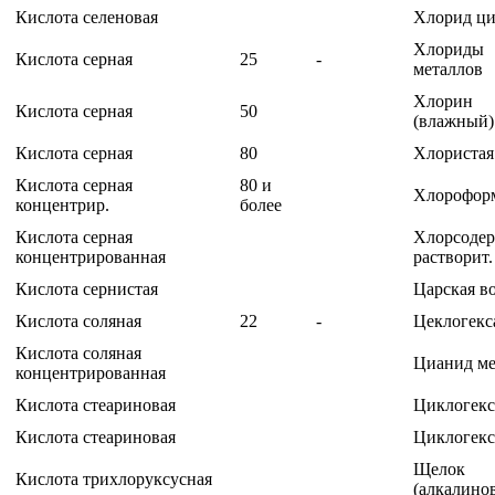
Кислота селеновая
Хлорид ц
Хлориды
Кислота серная
25
-
металлов
Хлорин
Кислота серная
50
(влажный)
Кислота серная
80
Хлористая
Кислота серная
80 и
Хлорофор
концентрир.
более
Кислота серная
Хлорсоде
концентрированная
растворит.
Кислота сернистая
Царская в
Кислота соляная
22
-
Цеклогекс
Кислота соляная
Цианид м
концентрированная
Кислота стеариновая
Циклогек
Кислота стеариновая
Циклогек
Щелок
Кислота трихлоруксусная
(алкалино