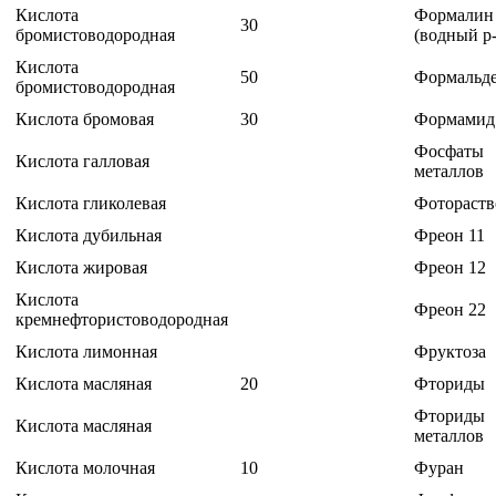
Кислота
Формалин
30
бромистоводородная
(водный р-
Кислота
50
Формальд
бромистоводородная
Кислота бромовая
30
Формами
Фосфаты
Кислота галловая
металлов
Кислота гликолевая
Фотораст
Кислота дубильная
Фреон 11
Кислота жировая
Фреон 12
Кислота
Фреон 22
кремнефтористоводородная
Кислота лимонная
Фруктоза
Кислота масляная
20
Фториды
Фториды
Кислота масляная
металлов
Кислота молочная
10
Фуран