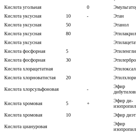
Кислота угольная
0
Эмульгат
Кислота уксусная
10
-
Этан
Кислота уксусная
50
Этанол
Кислота уксусная
80
Этилакрил
Кислота уксусная
Этилацета
Кислота фосфорная
5
Этиленгли
Кислота фосфорная
30
Этилербр
Кислота хлорацетатная
Этилоксал
Кислота хлорноватистая
20
Этилхлор
Эфир
Кислота хлорсульфоновая
-
дибутило
Эфир ди-
Кислота хромовая
5
+
изопропи
Кислота хромовая
10
Эфир диэ
Эфир
Кислота циануровая
изопропи