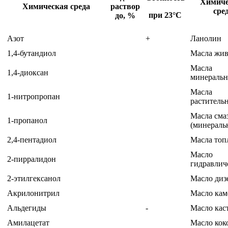
Химиче
Химическая среда
раствор
сре
при 23
°
С
до, %
Азот
+
Ланолин
1,4-бутандиол
Масла жи
Масла
1,4-диоксан
минераль
Масла
1-нитропропан
раститель
Масла сма
1-пропанол
(минераль
2,4-пентадиол
Масла топ
Масло
2-пирралидон
гидравлич
2-этилгексанол
Масло диз
Акрилонитрил
Масло кам
Альдегиды
-
Масло кас
Амилацетат
Масло кок