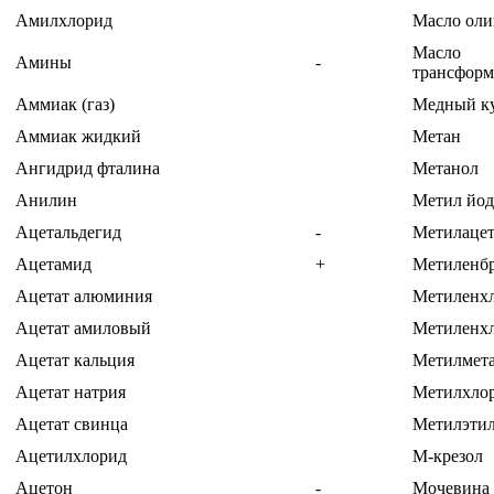
Амилхлорид
Масло оли
Масло
Амины
-
трансформ
Аммиак (газ)
Медный к
Аммиак жидкий
Метан
Ангидрид фталина
Метанол
Анилин
Метил йо
Ацетальдегид
-
Метилацет
Ацетамид
+
Метиленб
Ацетат алюминия
Метиленх
Ацетат амиловый
Метиленх
Ацетат кальция
Метилмет
Ацетат натрия
Метилхло
Ацетат свинца
Метилэтил
Ацетилхлорид
М-крезол
Ацетон
-
Мочевина