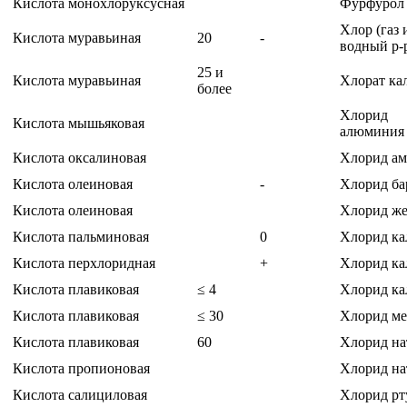
Кислота монохлоруксусная
Фурфурол
Хлор (газ 
Кислота муравьиная
20
-
водный р-
25 и
Кислота муравьиная
Хлорат ка
более
Хлорид
Кислота мышьяковая
алюмини
Кислота оксалиновая
Хлорид а
Кислота олеиновая
-
Хлорид ба
Кислота олеиновая
Хлорид же
Кислота пальминовая
0
Хлорид ка
Кислота перхлоридная
+
Хлорид ка
Кислота плавиковая
≤ 4
Хлорид ка
Кислота плавиковая
≤ 30
Хлорид м
Кислота плавиковая
60
Хлорид на
Кислота пропионовая
Хлорид на
Кислота салициловая
Хлорид рт