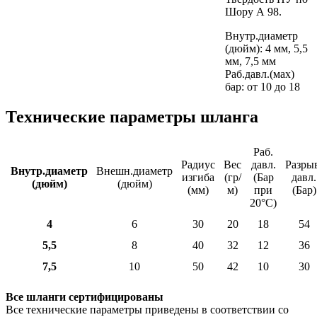
Шору А 98.
Внутр.диаметр
(дюйм): 4 мм, 5,5
мм, 7,5 мм
Раб.давл.(мах)
бар: от 10 до 18
Технические параметры шланга
Раб.
Радиус
Вес
давл.
Разры
Внутр.диаметр
Внешн.диаметр
изгиба
(гр/
(Бар
давл.
(дюйм)
(дюйм)
(мм)
м)
при
(Бар)
20°С)
4
6
30
20
18
54
5,5
8
40
32
12
36
7,5
10
50
42
10
30
Все шланги сертифицированы
Все технические параметры приведены в соответствии со