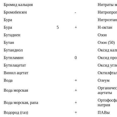
Бромид кальция
Нитраты м
Бромобензен
-
Нитропро
Бура
Нитроэтан
Бура
5
+
Н-октан
Бутадиен
Озон
Бутан
Озон (50)
Бутандиол
Оксид кал
Бутиламин
0
Оксид про
Бутилацетат
Оксид угл
Винил ацетат
Октилфтал
Вода
+
Олеум
Органичес
Вода морская
+
ацетаты
Ортофосф
Вода морская, рапа
+
натрия
Водород (газ)
+
ПАВы