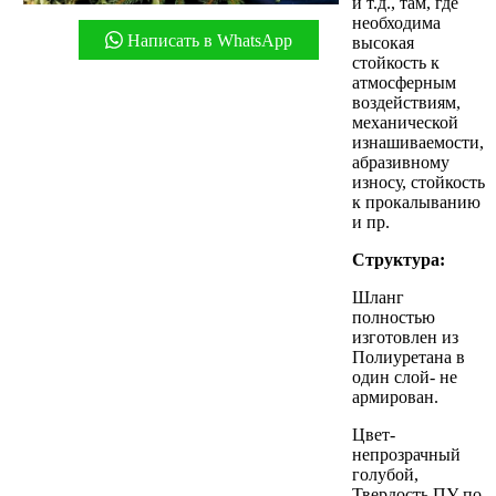
и т.д., там, где
необходима
Написать в WhatsApp
высокая
стойкость к
атмосферным
воздействиям,
механической
изнашиваемости,
абразивному
износу, стойкость
к прокалыванию
и пр.
Структура:
Шланг
полностью
изготовлен из
Полиуретана в
один слой- не
армирован.
Цвет-
непрозрачный
голубой,
Твердость ПУ по