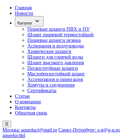
Главная
Новости
Каталог
Пищевые шланги ПВХ и ПУ
Шланг пищевой термостойкий
Пищевые шланги резина
Аспирация и воздуховоды
Химические шланги
Шланги для горячей воды
Шланг высокого давления
Пескоструйные шланги
Маслобензостойкий шланг
Ассенизация и ирригация
Хомуты и соединения
Сертификаты
Статьи
О компании
Контакты
Обратная связь
☰
Москва: aqueduct@mail.ru
Санкт-Петербург: s-g@g-u.ru
aqueductltd