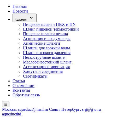
Главная
Новости
Каталог
Пищевые шланги ПВХ и ПУ
Шланг пищевой термостойкий
Пищевые шланги резина
Аспирация и воздуховоды
Химические шланги
Шланги для горячей воды
Шланг высокого давления
Пескоструйные шланги
Маслобензостойкий шланг
Ассенизация и ирригация
Хомуты и соединения
Сертификаты
Статьи
О компании
Контакты
Обратная связь
☰
Москва: aqueduct@mail.ru
Санкт-Петербург: s-g@g-u.ru
aqueductltd