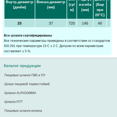
Внутр.диаметр
Внешн.диаметр
(гр/
изгиба
(Бар
дав
(дюйм)
(мм)
м)
(мм)
при
(Ба
20°С)
25
37
720
145
40
10
Все шланги сертифицированы
Все технические параметры приведены в соответствии со стандартом
ISO 291 при температуре 23 С ± 2 С. Допуски по всем параметрам
составляют ± 5 %.
Каталог продукции
Пищевые шланги ПВХ и ПУ
Шланг пищевой термостойкий
Шланги ALFAGOMMA
Шланги FITT
Пищевые шланги резина