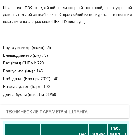
Шланг из ПВХ с двойной полиэстерной оплеткой, с внутренней
дополнительной антиабразивной прослойкой из полиуретана и внешним
покрытием из специального ПВХ / ПУ компаунда.
ЗАКАЗАТЬ
Внутр.диаметр (дюйм): 25
Внешн.диаметр (мм) : 37
Вес (гр/м) CHEMI: 720
Радиус изг. (мм) : 145
Раб. давл. (Бар при 20°С) : 40
Разрыв. давл. (Бар) : 100
Длина бухты (макс.) м: 30/60
ТЕХНИЧЕСКИЕ ПАРАМЕТРЫ ШЛАНГА
Раб.
Вес
Радиус
давл.
Разр