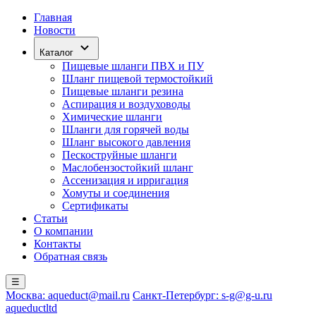
Главная
Новости
Каталог
Пищевые шланги ПВХ и ПУ
Шланг пищевой термостойкий
Пищевые шланги резина
Аспирация и воздуховоды
Химические шланги
Шланги для горячей воды
Шланг высокого давления
Пескоструйные шланги
Маслобензостойкий шланг
Ассенизация и ирригация
Хомуты и соединения
Сертификаты
Статьи
О компании
Контакты
Обратная связь
☰
Москва: aqueduct@mail.ru
Санкт-Петербург: s-g@g-u.ru
aqueductltd