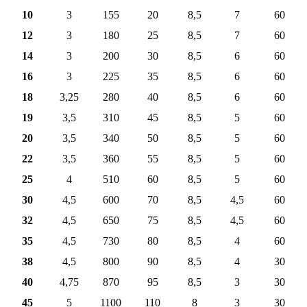
10
3
155
20
8,5
7
60
12
3
180
25
8,5
7
60
14
3
200
30
8,5
6
60
16
3
225
35
8,5
6
60
18
3,25
280
40
8,5
6
60
19
3,5
310
45
8,5
5
60
20
3,5
340
50
8,5
5
60
22
3,5
360
55
8,5
5
60
25
4
510
60
8,5
5
60
30
4,5
600
70
8,5
4,5
60
32
4,5
650
75
8,5
4,5
60
35
4,5
730
80
8,5
4
60
38
4,5
800
90
8,5
4
30
40
4,75
870
95
8,5
3
30
45
5
1100
110
8
3
30