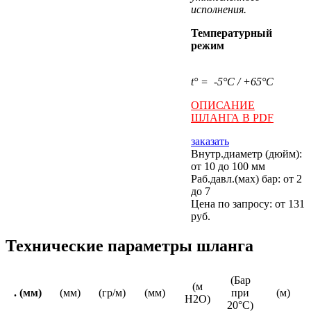
исполнения.
Температурный
режим
t
°
= -5
°
С / +65
°
С
ОПИСАНИЕ
ШЛАНГА В PDF
заказать
Внутр.диаметр (дюйм):
от 10 до 100 мм
Раб.давл.(мах) бар: от 2
до 7
Цена по запросу: от 131
руб.
Технические параметры шланга
(Бар
(м
. (мм)
(мм)
(гр/м)
(мм)
при
(м)
Н2О)
20°С)