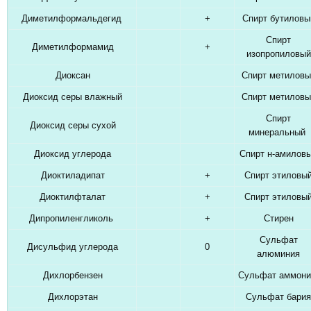
Диметилформальдегид
+
Спирт бутиловы
Спирт
Диметилформамид
+
изопропиловый
Диоксан
Спирт метиловы
Диоксид серы влажный
Спирт метиловы
Спирт
Диоксид серы сухой
минеральный
Диоксид углерода
Спирт н-амилов
Диоктиладипат
+
Спирт этиловы
Диоктилфталат
+
Спирт этиловы
Дипропиленгликоль
+
Стирен
Сульфат
Дисульфид углерода
0
алюминия
Дихлорбензен
Сульфат аммон
Дихлорэтан
Сульфат бария