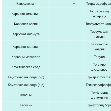
Капролактан
+
Тетрагидрофура
Тетрахлорид
Карбонат аммония
углерода
Карбонат бария
Тиосульфат кал
Тиосульфат
Карбонат висмута
натрия
Тиосульфат
Карбонат кальция
натрия
Карбоны металлов
Толуол
Топливо
Каустическая сода
дизельное
Каустическая сода (р-р)
Триарилфосфа
Каустическая сода (р-р)
Трикрезилфосф
Трифторид
Квасцы
аллюминия
Керосин
Трифторид бор