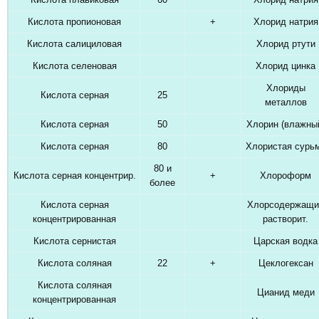
Кислота пропионовая
+
Хлорид натрия
Кислота салициловая
Хлорид ртути
Кислота селеновая
Хлорид цинка
Хлориды
Кислота серная
25
металлов
Кислота серная
50
Хлорин (влажны
Кислота серная
80
Хлористая сурь
80 и
Кислота серная концентрир.
+
Хлороформ
более
Кислота серная
Хлорсодержащи
концентрированная
растворит.
Кислота сернистая
Царская водка
Кислота соляная
22
+
Цеклогексан
Кислота соляная
Цианид меди
концентрированная