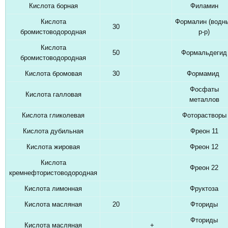
Кислота борная
Филамин
Кислота
Формалин (водн
30
бромистоводородная
р-р)
Кислота
50
Формальдегид
бромистоводородная
Кислота бромовая
30
Формамид
Фосфаты
Кислота галловая
металлов
Кислота гликолевая
Фоторастворы
Кислота дубильная
Фреон 11
Кислота жировая
Фреон 12
Кислота
Фреон 22
кремнефтористоводородная
Кислота лимонная
Фруктоза
Кислота масляная
20
Фториды
Фториды
Кислота масляная
+