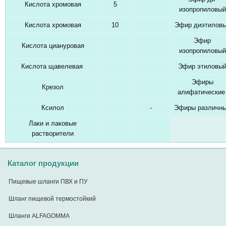
Кислота хромовая
5
изопропиловый
Кислота хромовая
10
Эфир диэтилов
Эфир
Кислота циануровая
изопропиловый
Кислота щавелевая
Эфир этиловы
Эфиры
Крезол
алифатически
Ксилол
-
Эфиры различн
Лаки и лаковые
растворители
Каталог продукции
Пищевые шланги ПВХ и ПУ
Шланг пищевой термостойкий
Шланги ALFAGOMMA