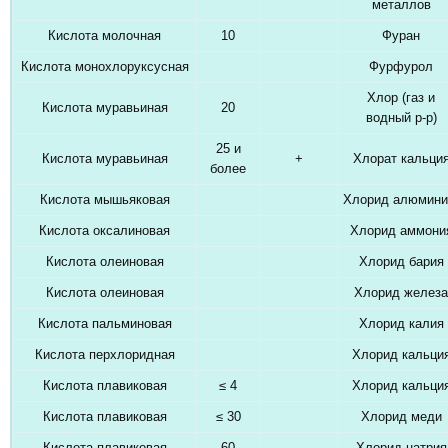
металлов
Кислота молочная
10
Фуран
Кислота монохлоруксусная
Фурфурол
Хлор (газ и
Кислота муравьиная
20
водный р-р)
25 и
Кислота муравьиная
+
Хлорат кальци
более
Кислота мышьяковая
Хлорид алюмин
Кислота оксалиновая
Хлорид аммони
Кислота олеиновая
Хлорид бария
Кислота олеиновая
Хлорид железа
Кислота пальминовая
Хлорид калия
Кислота перхлоридная
Хлорид кальци
Кислота плавиковая
≤ 4
Хлорид кальци
Кислота плавиковая
≤ 30
Хлорид меди
Кислота плавиковая
60
Хлорид натрия