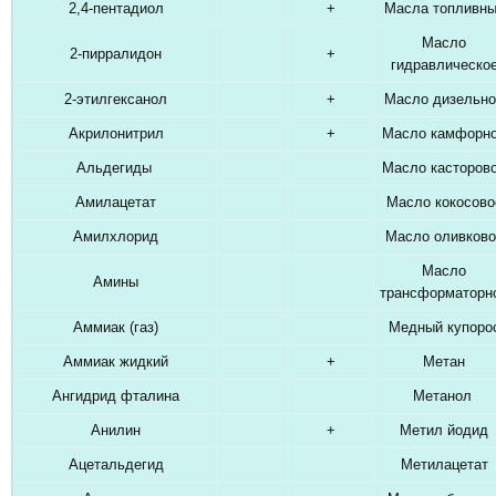
2,4-пентадиол
+
Масла топливн
Масло
2-пирралидон
+
гидравлическо
2-этилгексанол
+
Масло дизельно
Акрилонитрил
+
Масло камфорн
Альдегиды
Масло касторов
Амилацетат
Масло кокосово
Амилхлорид
Масло оливково
Масло
Амины
трансформаторн
Аммиак (газ)
Медный купоро
Аммиак жидкий
+
Метан
Ангидрид фталина
Метанол
Анилин
+
Метил йодид
Ацетальдегид
Метилацетат