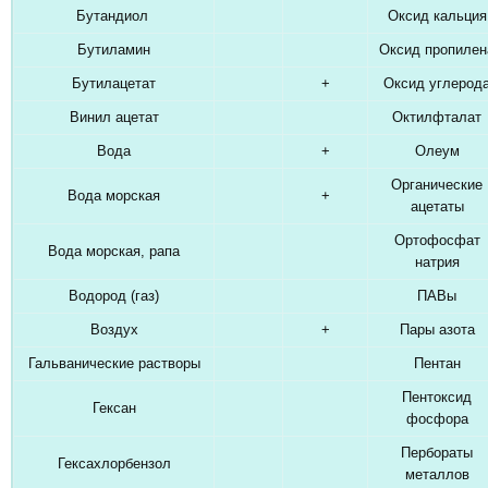
Бутандиол
Оксид кальция
Бутиламин
Оксид пропилен
Бутилацетат
+
Оксид углерод
Винил ацетат
Октилфталат
Вода
+
Олеум
Органические
Вода морская
+
ацетаты
Ортофосфат
Вода морская, рапа
натрия
Водород (газ)
ПАВы
Воздух
+
Пары азота
Гальванические растворы
Пентан
Пентоксид
Гексан
фосфора
Пербораты
Гексахлорбензол
металлов