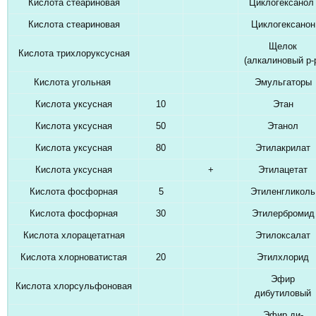
Кислота стеариновая
Циклогексано
Кислота стеариновая
Циклогексанон
Щелок
Кислота трихлоруксусная
(алкалиновый р-
Кислота угольная
Эмульгаторы
Кислота уксусная
10
Этан
Кислота уксусная
50
Этанол
Кислота уксусная
80
Этилакрилат
Кислота уксусная
+
Этилацетат
Кислота фосфорная
5
Этиленгликоль
Кислота фосфорная
30
Этилербромид
Кислота хлорацетатная
Этилоксалат
Кислота хлорноватистая
20
Этилхлорид
Эфир
Кислота хлорсульфоновая
дибутиловый
Эфир ди-