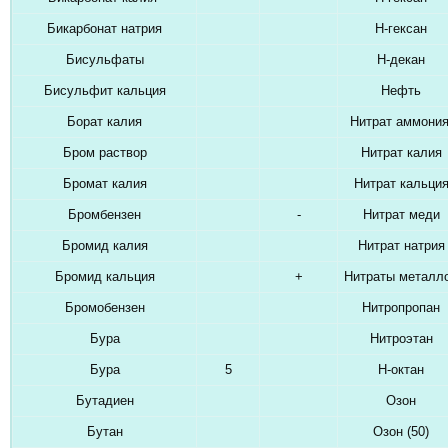
Бикарбонат натрия
Н-гексан
Бисульфаты
Н-декан
Бисульфит кальция
Нефть
Борат калия
Нитрат аммони
Бром раствор
Нитрат калия
Бромат калия
Нитрат кальци
Бромбензен
-
Нитрат меди
Бромид калия
Нитрат натрия
Бромид кальция
+
Нитраты металл
Бромобензен
Нитропропан
Бура
Нитроэтан
Бура
5
Н-октан
Бутадиен
Озон
Бутан
Озон (50)