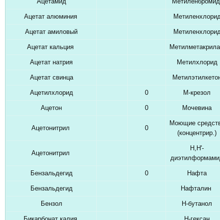
Ацетамид
Метиленброми
Ацетат алюминия
Метиленхлори
Ацетат амиловый
Метиленхлори
Ацетат кальция
Метилметакрил
Ацетат натрия
Метилхлорид
Ацетат свинца
Метилэтилкето
Ацетилхлорид
0
М-крезол
Ацетон
0
Мочевина
Моющие средст
Ацетонитрил
0
(концентрир.)
Н,Н'-
Ацетонитрил
диэтилформами
Бензальдегид
0
Нафта
Бензальдегид
Нафталин
Бензол
Н-бутанол
Бикарбонат калия
Н-гексан