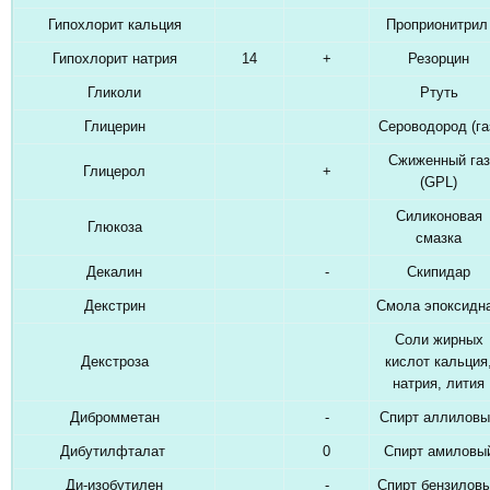
Гипохлорит кальция
Проприонитри
Гипохлорит натрия
14
+
Резорцин
Гликоли
Ртуть
Глицерин
Сероводород (га
Сжиженный газ
Глицерол
+
(GPL)
Силиконовая
Глюкоза
смазка
Декалин
-
Скипидар
Декстрин
Смола эпоксидн
Соли жирных
Декстроза
кислот кальция
натрия, лития
Дибромметан
-
Спирт аллиловы
Дибутилфталат
0
Спирт амиловы
Ди-изобутилен
-
Спирт бензилов