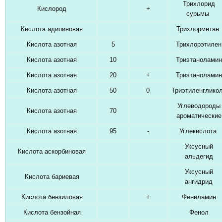
Трихлорид
Кислород
+
сурьмы
Кислота адипиновая
Трихлорметан
Кислота азотная
5
Трихлорэтилен
Кислота азотная
10
Триэтаноламин
Кислота азотная
20
+
Триэтаноламин
Кислота азотная
50
0
Триэтиленглико
Углеводороды
Кислота азотная
70
ароматические
Кислота азотная
95
-
Углекислота
Уксусный
Кислота аскорбиновая
альдегид
Уксусный
Кислота бариевая
ангидрид
Кислота бензиловая
+
Фениламин
Кислота бензойная
Фенол