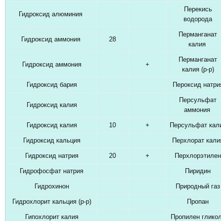
Перекись
Гидроксид алюминия
водорода
Перманганат
Гидроксид аммония
28
калия
Перманганат
Гидроксид аммония
+
калия (р-р)
Гидроксид бария
Пероксид натри
Персульфат
Гидроксид калия
аммония
Гидроксид калия
10
+
Персульфат кал
Гидроксид кальция
Перхлорат кали
Гидроксид натрия
20
+
Перхлорэтилен
Гидрофосфат натрия
Пиридин
Гидрохинон
Природный газ
Гидрохлорит кальция (р-р)
Пропан
Гипохлорит калия
Пропилен глико