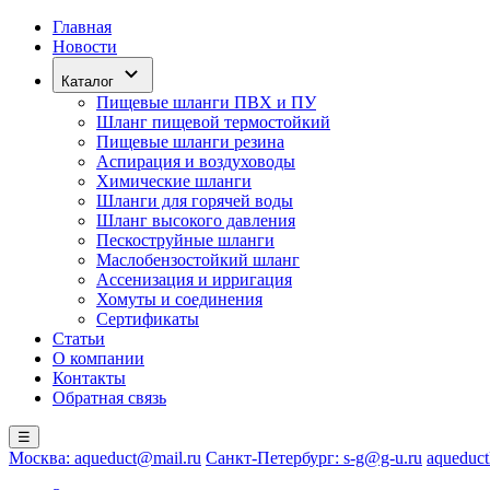
Главная
Новости
Каталог
Пищевые шланги ПВХ и ПУ
Шланг пищевой термостойкий
Пищевые шланги резина
Аспирация и воздуховоды
Химические шланги
Шланги для горячей воды
Шланг высокого давления
Пескоструйные шланги
Маслобензостойкий шланг
Ассенизация и ирригация
Хомуты и соединения
Сертификаты
Статьи
О компании
Контакты
Обратная связь
☰
Москва: aqueduct@mail.ru
Санкт-Петербург: s-g@g-u.ru
aqueduct