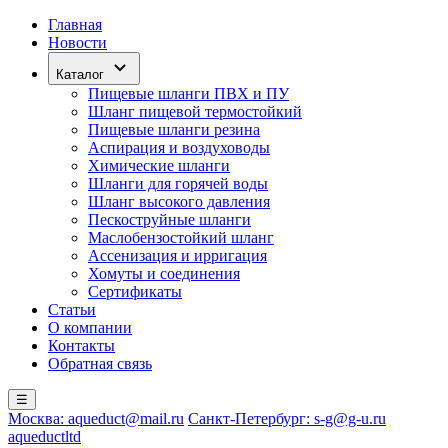
Главная
Новости
Каталог
Пищевые шланги ПВХ и ПУ
Шланг пищевой термостойкий
Пищевые шланги резина
Аспирация и воздуховоды
Химические шланги
Шланги для горячей воды
Шланг высокого давления
Пескоструйные шланги
Маслобензостойкий шланг
Ассенизация и ирригация
Хомуты и соединения
Сертификаты
Статьи
О компании
Контакты
Обратная связь
☰
Москва: aqueduct@mail.ru
Санкт-Петербург: s-g@g-u.ru
aqueductltd